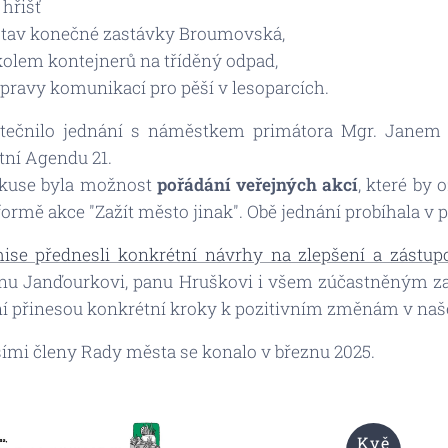
 hřišť
stav konečné zastávky Broumovská,
kolem kontejnerů na tříděný odpad,
úpravy komunikací pro pěší v lesoparcích.
utečnilo jednání s náměstkem primátora Mgr. Janem 
tní Agendu 21.
kuse byla možnost
pořádání veřejných akcí
, které by 
formě akce "Zažít město jinak". Obě jednání probíhala v 
ise přednesli konkrétní návrhy na zlepšení a zástupci
u Janďourkovi, panu Hruškovi i všem zúčastněným za o
ání přinesou konkrétní kroky k pozitivním změnám v naš
šími členy Rady města se konalo v březnu 2025.
Kvě