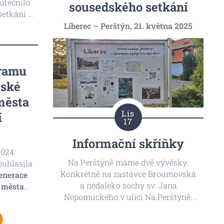
utečnilo
sousedského setkání
setkání s
nabídla
Liberec – Perštýn, 21. května 2025
ospělé.
gramu
tské
města
Lis
dobí
17
Informační skříňky
2024
Na Perštýně máme dvě vývěsky.
ouhlasila
Konkrétně na zastávce Broumovská
enerace
a nedaleko sochy sv. Jana
 města
Nepomuckého v ulici Na Perštýně.
2029".
Dozvíte se zde nejen aktuální
ednání do
informace týkající se Vaší čtvrti, ale
ument