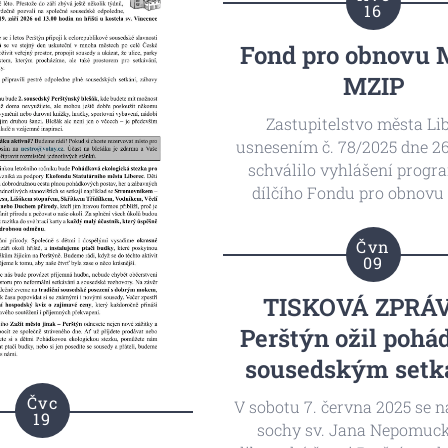
16
Fond pro obnovu 
MZIP
Zastupitelstvo města Li
usnesením č. 78/2025 dne 26
schválilo vyhlášení progra
dílčího Fondu pro obnovu
MZIP Dotačního fondu SML 
2026 se
lhůtou pro podávání
Čvn
od 1. 5. 2026 8:00 do 31. 7. 2
09
Termín realizace aktivit je 
TISKOVÁ ZPRÁV
2026 do 30. 9. 2027.
Perštýn ožil pohá
sousedským set
Čvc
V sobotu 7. června 2025 se na
19
sochy sv. Jana Nepomuc