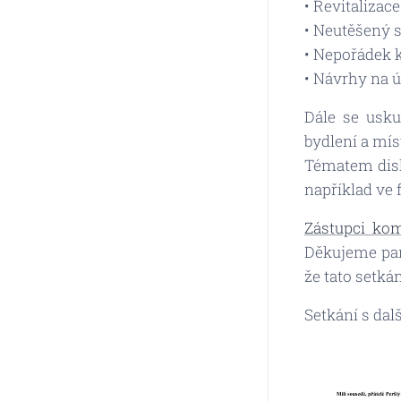
• Revitalizace
• Neutěšený 
• Nepořádek 
• Návrhy na 
Dále se usk
bydlení a mís
Tématem dis
například ve 
Zástupci kom
Děkujeme pan
že tato setk
Setkání s dal