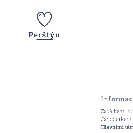
Perštýn
Informac
Začátkem ro
Janďourkem, k
Hlavními tém