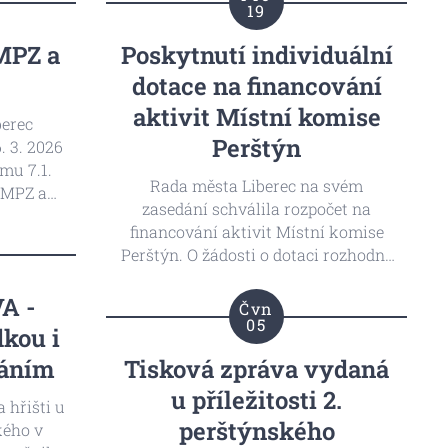
19
MPZ a
Poskytnutí individuální
dotace na financování
aktivit Místní komise
berec
Perštýn
. 3. 2026
mu 7.1.
Rada města Liberec na svém
 MPZ a
zasedání schválila rozpočet na
pro rok
financování aktivit Místní komise
 žádostí
Perštýn. O žádosti o dotaci rozhodne
026 12:00
.
Místní komise na svém lednovém
od 1. 3.
zasedání 2026.
A -
Čvn
05
dkou i
káním
Tisková zpráva vydaná
u příležitosti 2.
 hřišti u
perštýnského
kého v