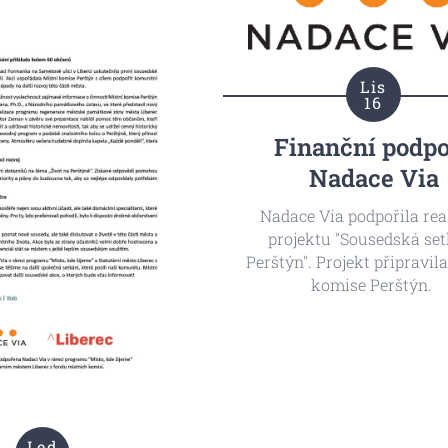
Co.
, kteří padli v první
můžete si můžete prohlédnou
větové válce.
stáhnout).
ečně uspořádala
Místní
štýn
a
Spolek vojenské
Lis
storie Liberec
.
16
Finanční podp
Nadace Via
Nadace Via podpořila rea
projektu "Sousedská se
Perštýn". Projekt připravil
komise Perštýn.
Led