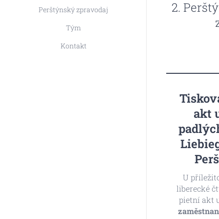
2. Perštý
Perštýnský zpravodaj
Tým
Kontakt
Tiskov
akt 
padlýc
Liebie
Perš
U příležit
liberecké č
pietní akt 
zaměstnan