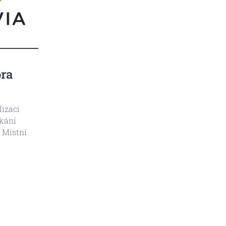
navíc můžete prostoru vývěsky sami
t (klikni
využívat. Pokud byste rádi umístili
pozvánku na kulturní a
společenskou akci ve Vaší čtvrti a
jejím blízkém okolí, informaci...
ora
lizaci
tkání
a Místní