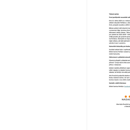
Liebieg & 
s
Akci spol
komise Per
hi