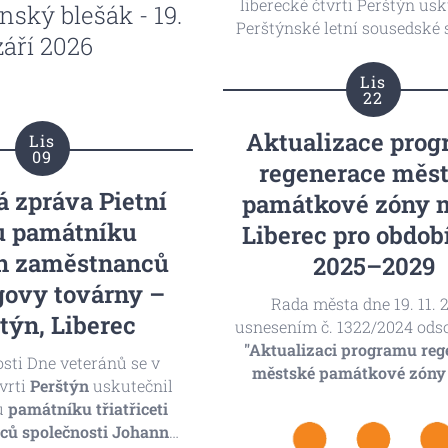
liberecké čtvrti Perštýn usk
nský blešák - 19.
Perštýnské letní sousedské 
září 2026
pohádkovou stezkou. Akce 
pestrý program pro děti i d
Lis
22
Aktualizace pro
Lis
09
regenerace měs
á zpráva Pietní
památkové zóny 
u památníku
Liberec pro ob
h zaměstnanců
2025–2029
govy továrny –
Rada města dne 19. 11. 
týn, Liberec
usnesením č. 1322/2024 ods
"Aktualizaci programu reg
osti Dne veteránů se v
městské památkové zóny
tvrti
Perštýn
uskutečnil
Liberec pro období 2025–
u
památníku třiatřiceti
Materiál nyní putuje k proj
ců společnosti Johann
zastupitelstva. Celý dok