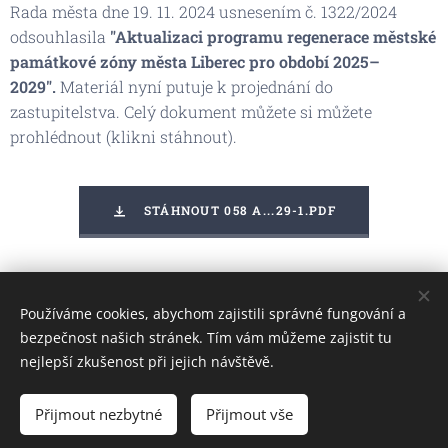
Rada města dne 19. 11. 2024 usnesením č. 1322/2024
odsouhlasila
"Aktualizaci programu regenerace městské
památkové zóny města Liberec pro období 2025–
2029".
Materiál nyní putuje k projednání do
zastupitelstva. Celý dokument můžete si můžete
prohlédnout (klikni stáhnout).
STÁHNOUT 058 A...29-1.PDF
Share
Používáme cookies, abychom zajistili správné fungování a
bezpečnost našich stránek. Tím vám můžeme zajistit tu
nejlepší zkušenost při jejich návštěvě.
Obrázky poskytl
Pexels
Přijmout nezbytné
Přijmout vše
Vytvořeno službou
Webnode
Cookies